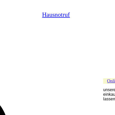
Hausnotruf
Onl
unser
einkau
lasse