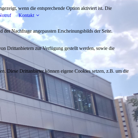
ezeigt, wenn die entsprechende Option aktiviert ist. Die
Notruf
Kontakt
d der Nachfrage angepassten Erscheinungsbilds der Seite.
on Drittanbietern zur Verfügung gestellt werden, sowie die
den. Diese Drittanbieter können eigene Cookies setzen, z.B. um die