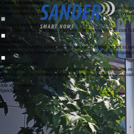
Cookie-Einstellungen
Diese Webseite verwendet Cookies, um Besuchern ein optimales Nutzerer
Datenverarbeitung kann dann auch in einem Drittland erfolgen. Weiter
Technisch notwendige
Diese Cookies sind zum Betrieb der Webseite notwendig, z.B. zum Sch
Analytische
Diese Cookies werden verwendet, um das Nutzererlebnis weiter zu optim
Ausspielung von personalisierter Werbung durch die Nachverfolgung de
Drittanbieter-Inhalte
Diese Webseite bietet möglicherweise Inhalte oder Funktionalitäten an,
Nutzeraktivität zu verfolgen oder ihre Angebote zu personalisieren und
Ablehnen
Alle akzeptieren
Speichern